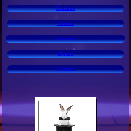
Enfants
Adultes
Séniors
Divers
Contact